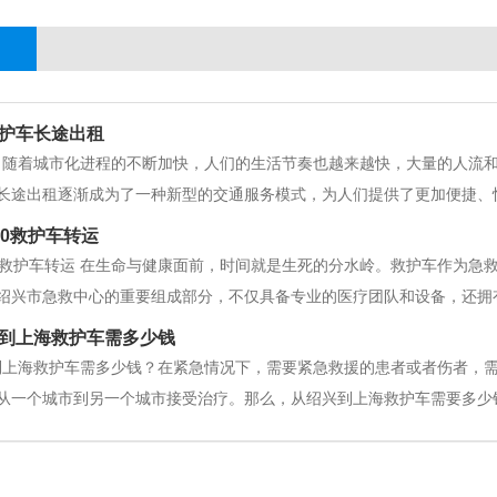
护车长途出租
，随着城市化进程的不断加快，人们的生活节奏也越来越快，大量的人流
长途出租逐渐成为了一种新型的交通服务模式，为人们提供了更加便捷、
患者，而是向所有需要长途出行的人开放。与普通的出租车相比，救护车
20救护车转运
疗设备和药品，可以在紧急情况下为
0救护车转运 在生命与健康面前，时间就是生死的分水岭。救护车作为急
绍兴市急救中心的重要组成部分，不仅具备专业的医疗团队和设备，还拥
中心是国家二级甲等医院，拥有一支由高素质医护人员组成的专业团队。绍
到上海救护车需多少钱
高素质的医护团队。每一
到上海救护车需多少钱？在紧急情况下，需要紧急救援的患者或者伤者，
从一个城市到另一个城市接受治疗。那么，从绍兴到上海救护车需要多少
公司来决定的。在绍兴和上海，有许多私人和公共的救护车服务公司可以
量而有所不同。 其次，救护车的费