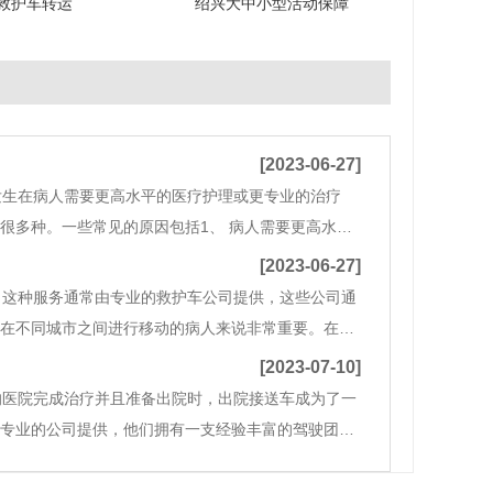
救护车转运
绍兴大中小型活动保障
[2023-06-27]
发生在病人需要更高水平的医疗护理或更专业的治疗
很多种。一些常见的原因包括1、 病人需要更高水平
疗，例如肿瘤治疗、器官移植或重度烧伤治疗等。
[2023-06-27]
。这种服务通常由专业的救护车公司提供，这些公司通
要在不同城市之间进行移动的病人来说非常重要。在这
种服务可以帮助病人顺利地完成这些转运过程，并确
[2023-07-10]
的医院完成治疗并且准备出院时，出院接送车成为了一
由专业的公司提供，他们拥有一支经验丰富的驾驶团队
机会在约定的时间准时到达，并负责将患者安全地送