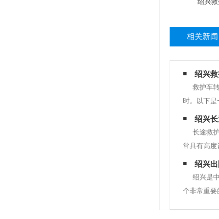
绍兴救
相关新闻
绍兴救
救护车
时。以下是
的医疗护理
绍兴长
3、 病人
长途救
常具有高度
种情况下，
绍兴出
保他们得到
绍兴是
个非常重要
和一流的车
到目的地。