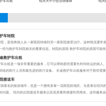
护车出租
绍兴大中小型活动保障
绍兴
护车转院
转院，是指将病人从一家医院转移到另一家医院接受治疗。这种情况通常
一些与救护车转院相关的重要信息。转院的原因 救护车转院的原因可能有
，例如重症监护、心脏手术或神经外科手术等。2、 病人需要更专业的治
途救护车出租
护车出租是一项非常重要的服务，它可以帮助那些需要长时间转运的病人
训练的医疗人员和最先进的医疗设备。 长途救护车出租服务对于那些需
病人可能需要在不同的医疗机构之间进行移动，以便获得最好的治疗。这
院接送车
最好的医疗护理。 长途救护车出
中国著名的旅游城市，也是一个拥有多家一流医院的地区。当患者在绍兴
的问题。 绍兴的出院接送车服务以其高质量和便捷性而闻名。这些服务
辆。患者可以预约出院接送车，在指定的时间和地点等待车辆的到来。司
出院接送车的主要优势之一是它们